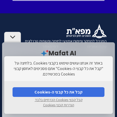
המנהל למחקר ופיתוח אמצעי לחימה ותשתית טכנלוגית
עקבו אחרינו
דפי האתר
Mafat AI
בואו לעקוב אחרינו ברשתות
דף הבית
החברתיות
באתר זה אנחנו עושים שימוש בקבצי Cookies. בלחיצה על
מי אנחנו?
"קבל את כל קבצי ה-Cookies" אתם מסכימים לאחסון קבצי
Cookies במכשירכם.
תוכניות ומסלולים
מה הוא ייעוד
מה גובה המענק
מפא"ת?
בתוכנית
Mafat for Startups
INNOFENSE?
קבל את כל קבצי ה-Cookies
צור קשר
קבל קבצי Cookies הכרחיים בלבד
הצהרת נגישות
הגדרות קבצי Cookies